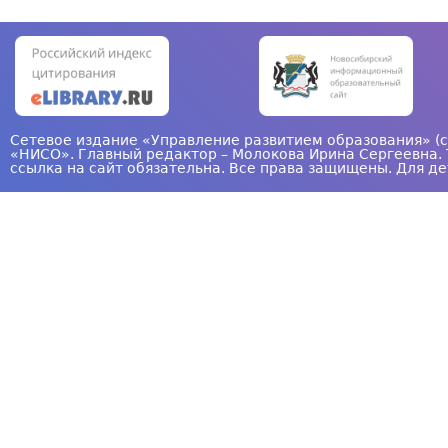
н
и
ц
ы
Сетевое издание «Управление развитием образования» (с
«НИСО». Главный редактор – Молокова Ирина Сергеевна. 
ссылка на сайт обязательна. Все права защищены. Для де