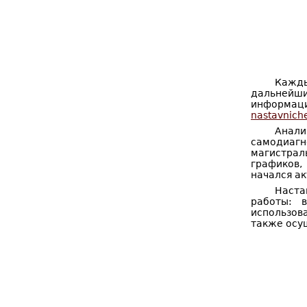
Кажды
дальнейш
информа
nastavnich
Анал
самодиагн
магистрал
графиков,
начался а
Наста
работы: 
использов
также осущ