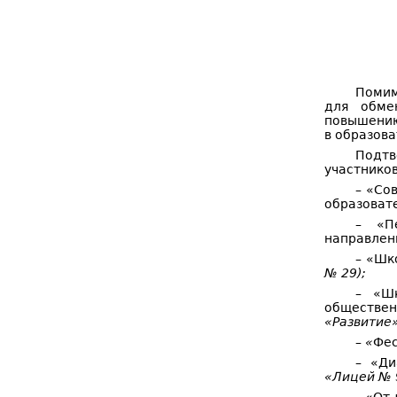
Помим
для обме
повышению
в образов
Подтв
участнико
–
«Сов
образоват
–
«П
направлен
–
«Шко
№ 29);
–
«Ш
обществе
«Развитие»
– «
Фес
–
«Ди
«Лицей № 