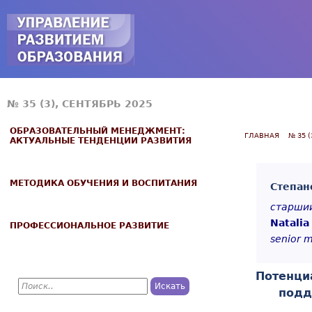
Jump to navigation
№ 35 (3), СЕНТЯБРЬ 2025
ОБРАЗОВАТЕЛЬНЫЙ МЕНЕДЖМЕНТ:
ГЛАВНАЯ
№ 35 (
АКТУАЛЬНЫЕ ТЕНДЕНЦИИ РАЗВИТИЯ
МЕТОДИКА ОБУЧЕНИЯ И ВОСПИТАНИЯ
Степан
старший
Natalia
ПРОФЕССИОНАЛЬНОЕ РАЗВИТИЕ
senior m
Потенци
П
о
подд
Ф
и
с