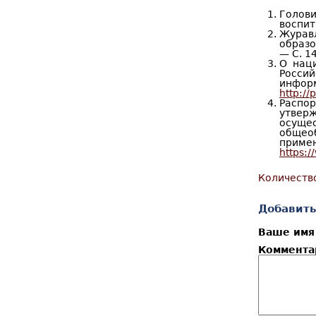
Голови
воспита
Журав
образо
— С. 1
О нац
Росси
ин
http:/
Распо
утвер
осуще
общео
приме
https:
Количеств
Добавить
Ваше им
Коммент