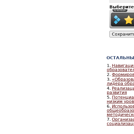
Выберите
ОСТАЛЬНЫ
1.
Навигаци
образовате
2.
Формиров
3.
«Образов
лидера обр
4.
Реализац
развития
5.
Потенциа
низким уро
6.
Использо
общеобразо
методическ
7.
Организа
социализац