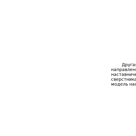
Друга
направле
наставнич
сверстник
модель нас