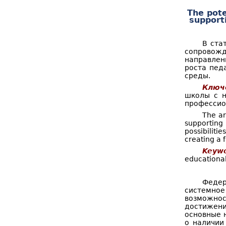
о
к
The pote
supporti
р
м
В ста
а
сопровожд
направлен
п
роста пед
среды.
о
Ключ
и
школы с н
профессио
с
The ar
supporting
к
possibiliti
creating a 
а
Keywo
educational
Федер
системное
возможнос
достижени
основные 
о наличии