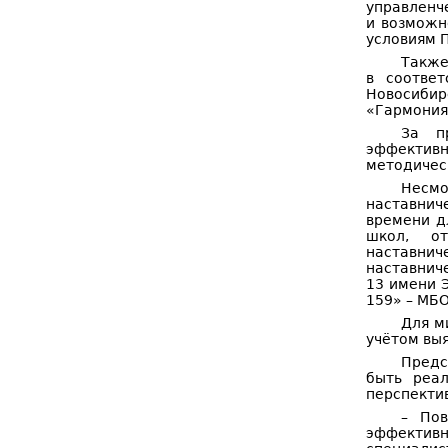
управленч
и возможн
условиям 
Также
в соотве
Новосиби
«Гармония
За п
эффективн
методичес
Несмо
наставнич
времени д
школ, от
наставни
наставнич
13 имени 
159» – МБ
Для м
учётом вы
Предс
быть реал
перспектив
– Пов
эффективн