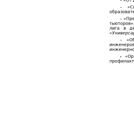
–
«От 
–
«С
образоват
–
«Пре
тьюторов»
лига в д
«Универса
–
«О
инженеров
инженерно
-
«Ор
профилакт