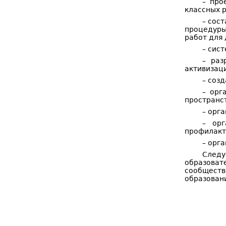
– про
классных 
– сос
процедуры
работ для
– сис
– раз
активизаци
– соз
– орг
пространс
– орг
– орг
профилакт
– орг
Следу
образоват
сообществ
образовани