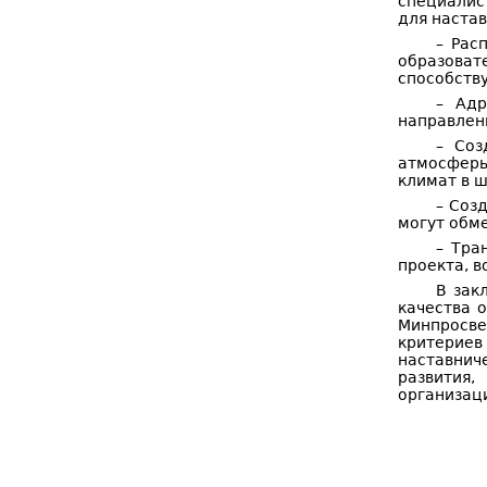
специалис
для настав
– Рас
образоват
способств
– Адр
направлен
– Соз
атмосферы
климат в ш
– Соз
могут обм
– Тра
проекта, в
В зак
качества 
Минпросве
критериев
наставнич
развития
организац