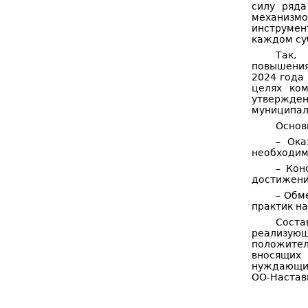
силу ряда
механизмо
инструмен
каждом су
Так, 
повышения
2024 года
целях ком
утвержден
муниципаль
Осно
– Ока
необходим
– Кон
достижени
– Обм
практик н
Соста
реализую
положите
вносящих
нуждающих
ОО-Наставн