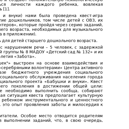
ься личности каждого ребенка, вовлекая
 [1].
 и внуки) нами была проведена квест-игра
тие дошкольников, том числе детей с ОВЗ, их
теров», которые пройдя через серию заданий,
его возраста, необходимых для музыкального
а в приложении).
 для детей старшего дошкольного возраста.
(с нарушением речи – 5 человек, с задержкой
ой группы № 8 МАДОУ «Детский сад № 132» и их
летия «Забота».
шек"» выстроен на основе взаимодействия и
 «серебряными волонтерами» Центра активного
азе бюджетного учреждения социального
социального обслуживания населения города
циального проекта «Бабушки и внуки». Квест
шего поколения в достижении общей цели:
ые необходимо выполнить сообща, собирают
ая ситуация квеста предполагает культурную
 ребенком инструментального и ценностного
, это опыт проявления заботы и милосердия к
итатели. Особое место отводится родителям
в выполнении заданий, что, в свою очередь,