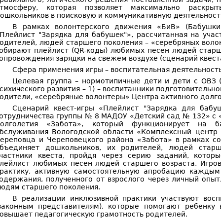
тмосферу, которая позволяет максимально раскрыт
ошкольников в поисковую и коммуникативную деятельность
В рамках волонтерского движения «БиВ» (Бабушки
Плейлист "Зарядка для бабушек"», рассчитанная на учас
одителей, людей старшего поколения – «серебряных волон
обирают плейлист (QR-коды) любимых песен людей старш
опровождения зарядки на свежем воздухе (сценарий квест
Сфера применения игры – воспитательная деятельность
Целевая группа – нормотипичные дети и дети с ОВЗ 
сихического развития – 1) – воспитанники подготовительн
одители, «серебряные волонтеры» Центра активного долго
Сценарий квест-игры «Плейлист "Зарядка для бабу
отрудничества группы № 8 МАДОУ «Детский сад № 132» с
олголетия «Забота», который функционирует на б
бслуживания Вологодской области «Комплексный центр 
ереповца и Череповецкого района «Забота» в рамках со
бъединяет дошкольников, их родителей, людей стар
частники квеста, пройдя через серию заданий, котор
лейлист любимых песен людей старшего возраста. Игров
рактику, активную самостоятельную апробацию каждым
одержания, полученного от взрослого через личный опыт
юдям старшего поколения.
В реализации инклюзивной практики участвуют восп
законным представителям), которые помогают ребенку 
овышает педагогическую грамотность родителей.