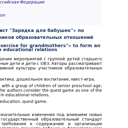
ссийская
Федерация
ion
ист "Зарядка для бабушек"» по
ников образовательных отношений
"Exercise for grandmothers"» to form an
in educational relations
дения мероприятий с группой детей старшего
чные дети и дети с ОВЗ. Авторы рассматривают
зивной культуры участников образовательных
актика, дошкольное воспитание, квест-игра.
 with a group of children of senior preschool age,
 The authors consider the quest game as one of the
 in educational relations.
l education, quest game.
значительные изменения под влиянием новых
государственный образовательный стандарт
 требования к содержанию и организации