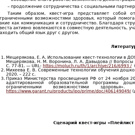
– продолжение сотрудничества с социальными партнер
Таким образом, квест-игра представляет собой о
граниченными возможностями здоровья, который помога
акие как коммуникация и сотрудничество. Благодаря стр
веста активно вовлекаются в совместную деятельность, уч
аходить общий язык друг с другом.
Литерату
Мещерякова, Е. А. Использование квест-технологии в ДОУ
Мещерякова, Н. М. Воронина, Л. А. Давыдова // Вопросы
С. 77-81. — URL:
https://moluch.ru/th/1/archive/216/6993 /
(
Михеева Е. В. Современные технологии обучения дошкол
2020. – 222 с.
Приказ Министерства просвещения РФ от 24 ноября 2
адаптированной образовательной программы дош
ограниченными возможностями здоровья
https://www.garant.ru/products/ipo/prime/doc/406149049/
(
Сценарий квест-игры «Плейлист