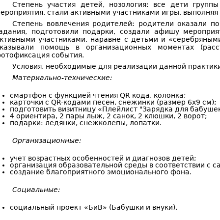
Степень участия детей, нозология: все дети групп
ероприятия, стали активными участниками игры, выполняя
Степень вовлечения родителей: родители оказали по
адания, подготовили подарки, создали афишу мероприя
ктивными участниками, наравне с детьми и «серебряным
казывали помощь в организационных моментах (расст
отофиксация события.
Условия, необходимые для реализации данной практик
Материально-технические:
смартфон с функцией чтения QR-кода, колонка;
карточки с QR-кодами песен, снежинки (размер 6х9 см);
подготовить визитницу «Плейлист "Зарядка для бабушек
4 ориентира, 2 пары лыж, 2 санок, 2 клюшки, 2 ворот;
подарки: ледянки, снежколепы, лопатки.
Организационные:
учет возрастных особенностей и диагнозов детей;
организация образовательной среды в соответствии с 
создание благоприятного эмоционального фона.
Социальные:
социальный проект «БиВ» (Бабушки и внуки).