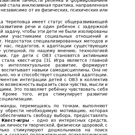
развитием личности ребенка и формированием
ий стала инклюзивная практика, направленная
 независимо от их физических, психических или
да Череповца имеет статус общеразвивающей
развитием речи и один ребенок с задержкой
ой задачу, чтобы эти дети не были изолированы
ными участниками социальных отношений и
т. Недостаток специализированных методов и
т нас, педагогов, к адаптации существующих
е успешной, по нашему мнению, технологией
нии, где дети с ОВЗ становятся активными
стала квест-игра [3]. Игра является главной
го интеллектуальное развитие, формирует
е воспитывает навыки самодисциплины. Она не
ьно, но и способствует социальной адаптации.
ументом интеграции детей с ОВЗ в коллектив
ую возможность выразить свои чувства, мысли и
ими. Это позволяет ребёнку чувствовать себя
Кроме того, игра стимулирует развитие
 социализации.
оманды, перемещаясь по точкам, выполняют
ку обрести необходимую мотивацию, которая
обеспечивать свободу выбора, предоставлять
.
Квест-игры
– одно из интересных средств,
к личности творческой, физически здоровой, с
олько стимулируют дошкольников на поиск
 но и создают положительную психологическую