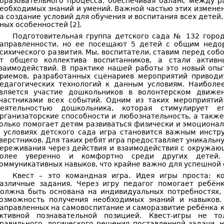
бразовательного процесса, обеспечивая баланс между 
еобходимых знаний и умений. Важной частью этих изменен
а создание условий для обучения и воспитания всех детей,
ных особенностей [2].
Подготовительная группа детского сада № 132 горо
аправленности, но ее посещают 5 детей с общим недо
сихического развития. Мы, воспитатели, ставим перед соб
т общего коллектива воспитанников, а стали актив
заимодействий. В практике нашей работы это новый опы
риемов, разработанных сценариев мероприятий приводи
едагогических технологий к данным условиям. Наиболе
вляется участие дошкольников в волонтерском движе
частниками всех событий. Одним из таких мероприятий 
еятельностью дошкольника, которая стимулирует е
рганизаторские способности и любознательность, а такж
олько помогает детям развиваться физически и эмоционал
 условиях детского сада игра становится важным инстр
верстников. Для таких ребят игра предоставляет уникальн
ереживания через действия и взаимодействия с окружающ
олее уверенно и комфортно среди других детей. 
оммуникативных навыков, что крайне важно для успешной
Квест – это командная игра. Идея игры проста: к
азличные задания. Через игру педагог помогает ребён
олжна быть основана на индивидуальных потребностях, 
озможность получения необходимых знаний и навыков
аправленных на самовоспитание и саморазвитие ребёнка ка
ктивной познавательной позицией. Квест-игры не т
равильного, логического решения поставленной задачи,