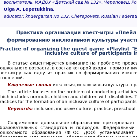
воспитатель, МАДОУ «Детский сад № 132», Череповец
,
Ро
Olga A. Lepetukhina,
educator, kndergarten No 132, Cherepovets, Russian Federat
Практика организации квест-игры «Плейл
формированию инклюзивной культуры участ
Practice of organizing the quest game «Playlist 
inclusive culture of participants 
В статье акцентируется внимание на проблеме прове
ошкольного возраста, в состав которой входят нормотипи
вест-игру как одну из практик по формированию инклю
тношений.
Ключевые слова:
инклюзия, инклюзивная культура, пр
The article focuses on the problem of conducting activities
hich includes normotic children and children with disabilities.
ractices for the formation of an inclusive culture of participants
Keywords:
inclusion, inclusive culture, practice, preschoo
Современное дошкольное образование претерпевает 
бразовательных стандартов и подходов. Федеральный 
ошкольного образования (ФГОС ДОО) устанавливает