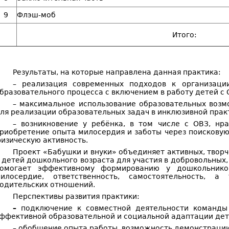
9
Флэш-моб
Итого:
Результаты, на которые направлена данная практика:
– реализация современных подходов к организации
бразовательного процесса с включением в работу детей с 
– максимальное использование образовательных воз
ля реализации образовательных задач в инклюзивной прак
– возникновение у ребёнка, в том числе с ОВЗ, нра
риобретение опыта милосердия и заботы через поисковую
изическую активность.
Проект «Бабушки и внуки» объединяет активных, твор
 детей дошкольного возраста для участия в добровольных,
омогает эффективному формированию у дошкольников 
илосердие, ответственность, самостоятельность, а
одительских отношений.
Перспективы развития практики:
–
подключение к совместной деятельности команды
ффективной образовательной и социальной адаптации дет
– обобщение опыта работы, возможность демонстрации