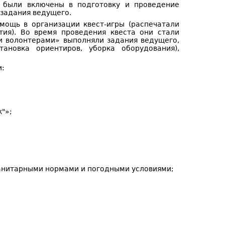
ы были включены в подготовку и проведение
 задания ведущего.
мощь в организации квест-игры (распечатали
тия). Во время проведения квеста они стали
и волонтерами» выполняли задания ведущего,
ановка ориентиров, уборка оборудования),
и:
"»;
санитарными нормами и погодными условиями;