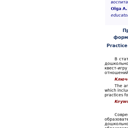
воспита
о
к
Olga A.
р
educator
м
а
П
п
форм
Practice
о
и
В ста
с
дошкольно
квест-игр
к
отношений
Ключ
а
The ar
which inclu
practices fo
Keywo
Совре
образоват
дошкольн