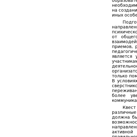
образоват
необходим
на создани
иных особе
Подго
направлен
психическо
от общег
взаимодей
приемов, 
педагогич
является 
участника
деятельн
организат
только по
В условия
сверстнико
переживан
более ув
коммуника
Квест
различные
должна бы
возможнос
направленн
активной
правильно