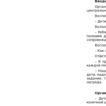
Вводн
Орган
центрально
Воспи
– Дет
Волон
– Реб
палками д
сопровожде
Воспи
– Как
Ответ
– Я п
каждой пес
– Наш
дети, надо
задание, 
награда.
Орган
– Дет
конечной 