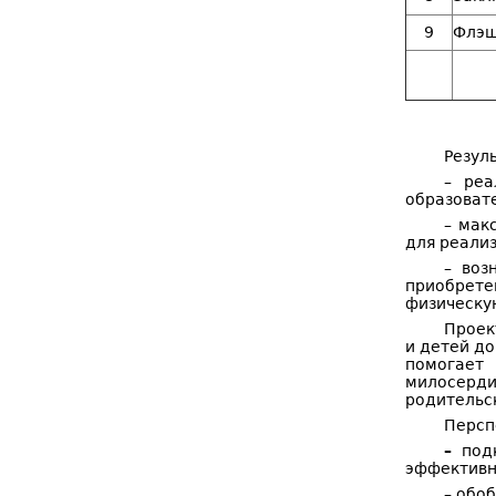
9
Флэш
Резул
– реа
образовате
– мак
для реализ
– воз
приобрете
физическу
Проек
и детей до
помогает
милосерд
родительс
Персп
–
подк
эффективн
– обо