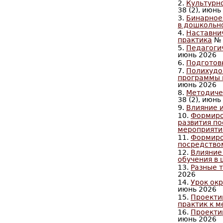
2.
Культурн
38 (2), июнь
3.
Бинарное
в дошкольно
4.
Наставнич
практика
№ 
5.
Педагоги
июнь 2026
6.
Подготов
7.
Полихудо
программы 
июнь 2026
8.
Методиче
38 (2), июнь
9.
Влияние и
10.
Формиро
развития по
мероприяти
11.
Формиро
посредство
12.
Влияние
обучения в
13.
Разные 
2026
14.
Урок ок
июнь 2026
15.
Проекти
практик к 
16.
Проекти
июнь 2026