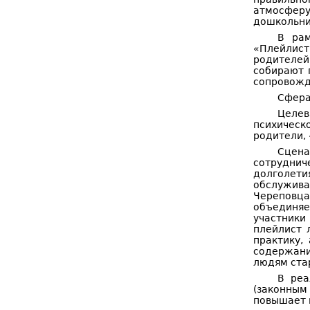
атмосфер
дошкольни
В рам
«Плейлист
родителей
собирают 
сопровожд
Сфера
Целев
психическо
родители,
Сцена
сотруднич
долголет
обслужива
Череповца
объединя
участники
плейлист 
практику,
содержани
людям ста
В реа
(законным
повышает 