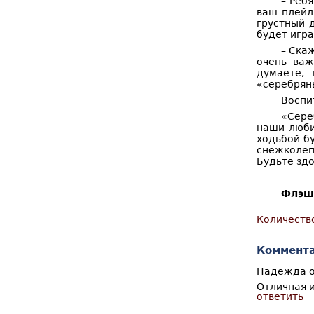
– Реб
ваш плейл
грустный 
будет игра
– Ска
очень важ
думаете,
«серебрян
Воспи
«Сере
наши люби
ходьбой б
снежколепы
Будьте здо
Флэш
Количеств
Коммент
Надежда
о
Отличная и
ответить