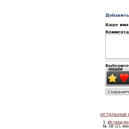
С
т
Добавить
р
Ваше им
а
Коммент
н
и
ц
ы
Выберите
ОСТАЛЬНЫЕ 
1.
Истоки к
№ 38 (2), и