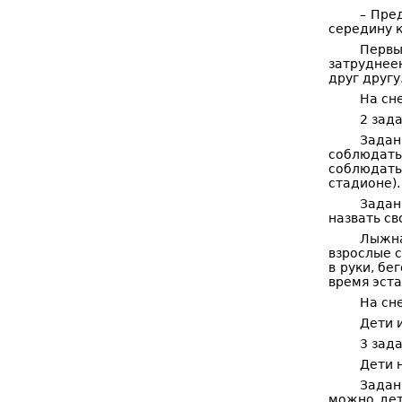
– Пре
середину к
Первы
затруднее
друг другу
На сн
2 зад
Задан
соблюдать
соблюдать
стадионе).
Задан
назвать св
Лыжна
взрослые с
в руки, бе
время эст
На сн
Дети 
3 зад
Дети 
Задан
можно дет