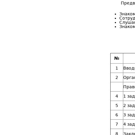
Предв
Знаком
Сотруд
Слушан
Знаком
№
1
Ввод
2
Орга
Прав
4
1 за
5
2 за
6
3 за
7
4 за
8
Закл