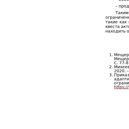
– про
Таким
ограничен
такие как
квеста акт
находить о
Мещеря
Мещеря
С. 77-
Михеев
2020. –
Прика
адапт
огра
https: