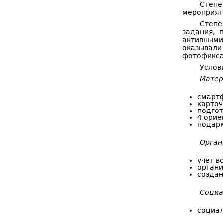
Степе
мероприят
Степе
задания, 
активными
оказывали
фотофикса
Услов
Матер
смартф
карточ
подгот
4 орие
подарк
Орган
учет в
органи
создан
Социа
социал