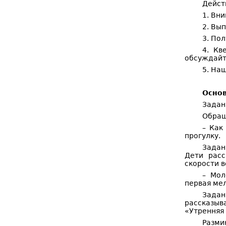
Дейст
1. Вн
2. Вы
3. Пол
4. Кв
обсуждайт
5. На
Основ
Задан
Обращ
– Как
прогулку.
Задан
Дети расс
скорости в
– Мол
первая ме
Задан
рассказыв
«Утренняя
Разми