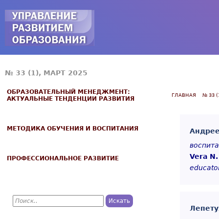
Jump to navigation
№ 33 (1), МАРТ 2025
ОБРАЗОВАТЕЛЬНЫЙ МЕНЕДЖМЕНТ:
ГЛАВНАЯ
№ 33 (
АКТУАЛЬНЫЕ ТЕНДЕНЦИИ РАЗВИТИЯ
МЕТОДИКА ОБУЧЕНИЯ И ВОСПИТАНИЯ
Андрее
воспита
Vera N.
ПРОФЕССИОНАЛЬНОЕ РАЗВИТИЕ
educator
П
о
Лепету
Ф
и
с