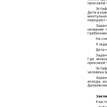
проезжей 
Эстаф
Дети в ком
ментально
передают 
Задан
название 
Гребеннико
На сн
4 зад
Дети 
Задан
Где можно
проезжей ч
Эстаф
человека в
Задан
холода, жа
Дунаевски
Заклю
Участ