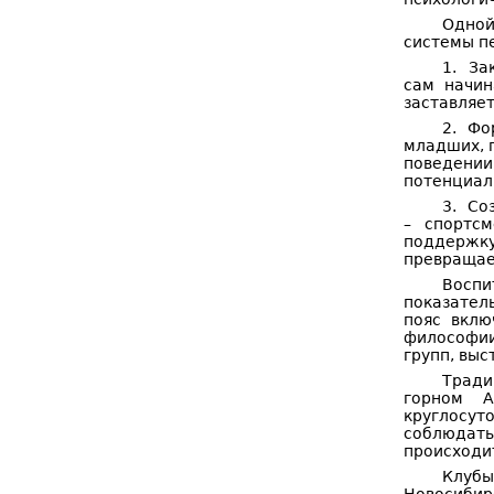
Одной
системы п
1. За
сам начин
заставляет
2. Фо
младших, п
поведени
потенциал
3. Со
– спортс
поддержку
превращает
Воспи
показатель
пояс вклю
философии
групп, выс
Тради
горном А
круглосут
соблюдать
происходи
Клубы