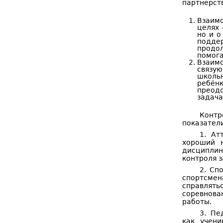
партнёрст
Взаимо
целях 
но и о
поддер
продо
помога
Взаим
связую
школь
ребёнк
преодо
задача
Контр
показател
1. Ат
хороший н
дисциплин
контроля 
2. Сп
спортсмен
справлят
соревнова
работы.
3. Пе
как учени