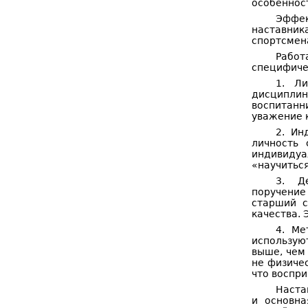
особеннос
Эффек
наставни
спортсмена
Работ
специфиче
1. Ли
дисциплин
воспитанн
уважение 
2. Ин
личность
индивидуа
«научиться
3. Де
поручение
старший с
качества. 
4. Ме
использую
выше, чем
не физиче
что воспри
Наста
и основна