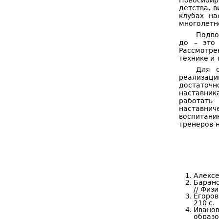
Новосибир
детства, в
клубах на
многолетн
Подво
до – это 
Рассмотре
технике и 
Для с
реализаци
достаточн
наставник
работать
наставнич
воспитани
тренеров-н
Алексее
Барано
// Физ
Егоров
210 с.
Иванов
образо