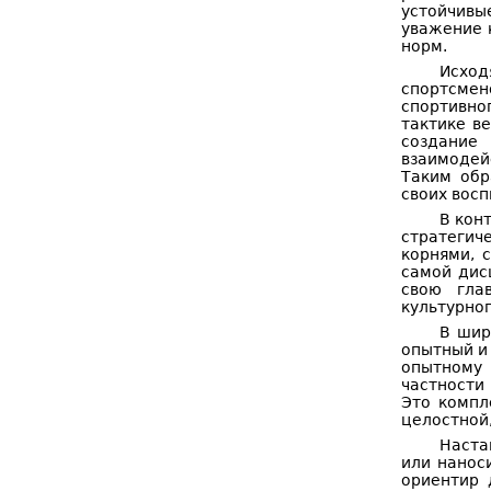
устойчивы
уважение 
норм.
Исход
спортсмен
спортивно
тактике в
создание
взаимодей
Таким обр
своих вос
В кон
стратегиче
корнями, 
самой дис
свою гла
культурног
В шир
опытный и
опытному 
частности
Это компл
целостной,
Наста
или нанос
ориентир 