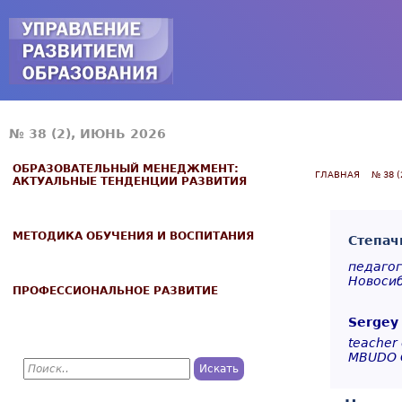
Jump to navigation
№ 38 (2), ИЮНЬ 2026
ОБРАЗОВАТЕЛЬНЫЙ МЕНЕДЖМЕНТ:
ГЛАВНАЯ
№ 38 
АКТУАЛЬНЫЕ ТЕНДЕНЦИИ РАЗВИТИЯ
МЕТОДИКА ОБУЧЕНИЯ И ВОСПИТАНИЯ
Степач
педагог
Новосиб
ПРОФЕССИОНАЛЬНОЕ РАЗВИТИЕ
Sergey 
teacher 
MBUDO C
П
о
Ф
и
с