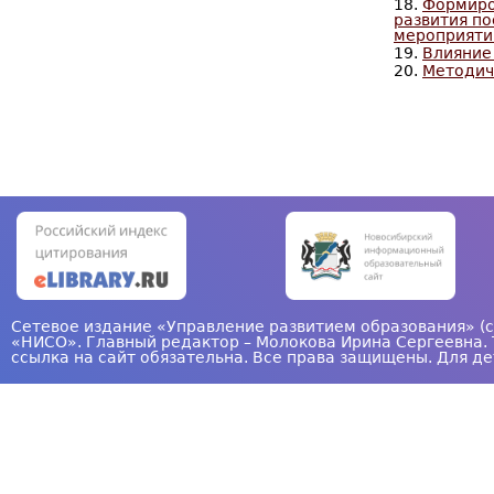
18.
Формиро
развития по
мероприяти
19.
Влияние
20.
Методич
С
т
р
а
н
и
ц
Сетевое издание «Управление развитием образования» (с
«НИСО». Главный редактор – Молокова Ирина Сергеевна. 
ы
ссылка на сайт обязательна. Все права защищены. Для де