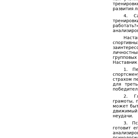
тренировк
развития 
4. Са
тренировк
работать?
анализиро
Наста
спортивн
заинтерес
личностны
групповых
Наставник
1. Пе
спортсмен
страхом п
для трет
победител
2. Гл
грамоты, 
может быт
движимый 
неудачи.
3. Пс
готовит е
анализиро
психологи