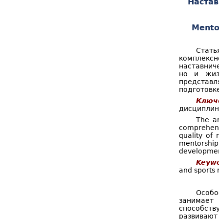
Настав
о
к
р
Mentor
м
а
Стать
комплексн
п
наставнич
но и жиз
о
представл
подготовк
и
Ключ
с
дисциплина
The ar
к
comprehensi
quality of 
а
mentorship 
development
Keywo
and sports r
Особо
занимает 
способств
развивают