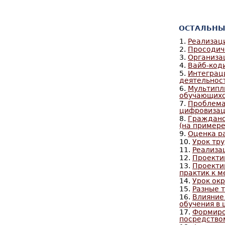
ОСТАЛЬНЫ
1.
Реализаци
2.
Просодич
3.
Организа
4.
Вайб-коди
5.
Интеграц
деятельнос
6.
Мультипл
обучающихс
7.
Проблема
цифровизац
8.
Гражданс
(на примере
9.
Оценка р
10.
Урок тр
11.
Реализа
12.
Проекти
13.
Проекти
практик к 
14.
Урок ок
15.
Разные 
16.
Влияние
обучения в
17.
Формиро
посредство