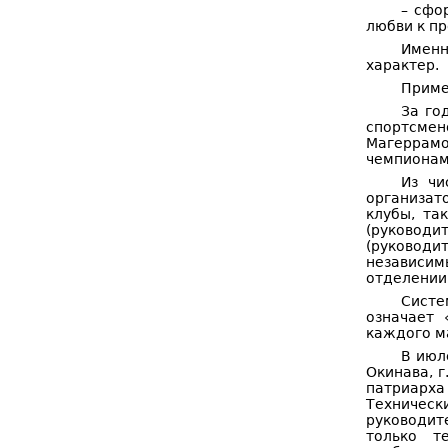
– сфо
любви к п
Именн
характер.
Приме
За го
спортсмен
Магеррамов
чемпионам
Из чи
организат
клубы, та
(руководи
(руководит
независим
отделении
Систе
означает 
каждого ма
В июл
Окинава, 
патриарха
Техническ
руководит
только т