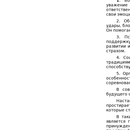
1
. Во
уважение 
ответстве
свои эмоци
2. Об
удары, бло
Он помога
3. Пс
поддержку
развитии 
страхом.
4. Со
традициям
способств
5. Ор
особенно
соревнован
В сов
будущего 
Наста
простирае
которые ст
В так
является 
принужден