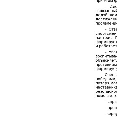
при этом 
– Дис
завязанный
додзё, ком
достижени
проявление
– Отв
спортсмена
настроя. 
формирует
и работае
– Ува
воспитывае
объясняет
противник
формируя 
Очень
победами,
потеря мо
наставник
безопасно
помогает 
– спр
– про
–верн