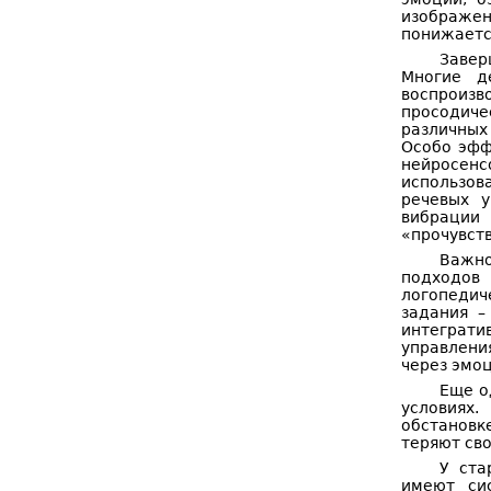
изображен
понижаетс
Завер
Многие д
воспроиз
просодич
различных
Особо эфф
нейросен
использов
речевых у
вибрации
«прочувств
Важно
подходов
логопедич
задания –
интеграти
управлени
через эмо
Еще о
условиях.
обстановк
теряют сво
У ста
имеют си