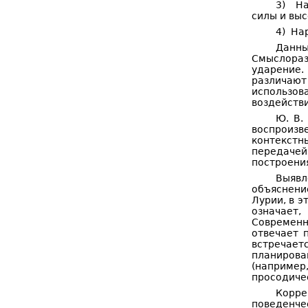
3) На
силы и выс
4) На
Данны
Смыслораз
ударение.
различаю
использов
воздейств
Ю. В.
воспроизв
контекстн
передачей
построени
Выявл
объяснени
Лурии, в э
означает
Современн
отвечает 
встречает
планиров
(например
просодиче
Корре
поведенче