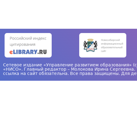
С
т
р
а
н
и
ц
Сетевое издание «Управление развитием образования» (с
«НИСО». Главный редактор – Молокова Ирина Сергеевна. 
ы
ссылка на сайт обязательна. Все права защищены. Для де