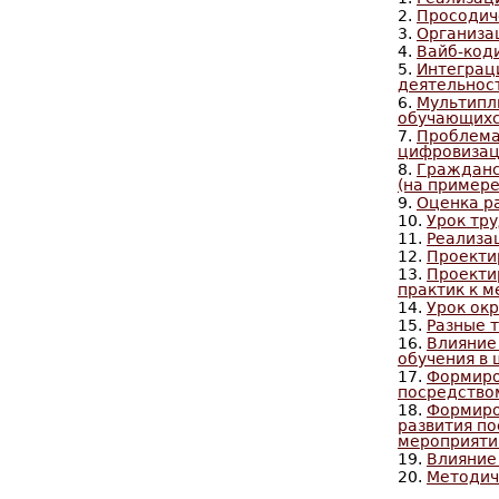
2.
Просодич
3.
Организа
4.
Вайб-коди
5.
Интеграц
деятельнос
6.
Мультипл
обучающихс
7.
Проблема
цифровизац
8.
Гражданс
(на примере
9.
Оценка р
10.
Урок тр
11.
Реализа
12.
Проекти
13.
Проекти
практик к 
14.
Урок ок
15.
Разные 
16.
Влияние
обучения в
17.
Формиро
посредство
18.
Формиро
развития по
мероприяти
19.
Влияние
20.
Методич