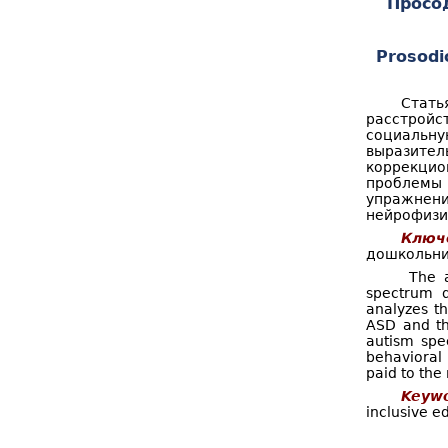
Просо
о
к
р
Prosodi
м
а
Стат
расстройс
п
социальн
выразител
о
коррекцио
проблемы
и
упражне
нейрофизи
с
Ключ
к
дошкольни
The a
а
spectrum d
analyzes t
ASD and th
autism spe
behavioral 
paid to the
Keywo
inclusive e