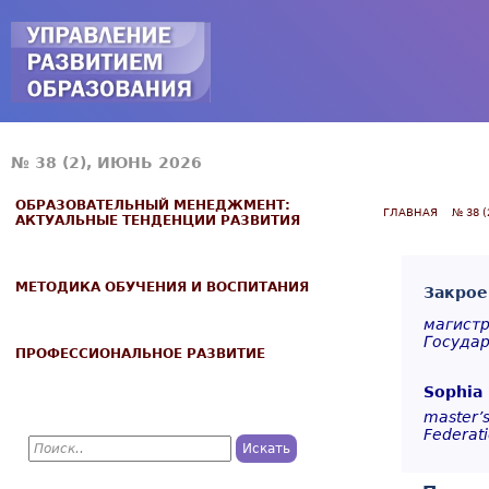
Jump to navigation
№ 38 (2), ИЮНЬ 2026
ОБРАЗОВАТЕЛЬНЫЙ МЕНЕДЖМЕНТ:
ГЛАВНАЯ
№ 38 
АКТУАЛЬНЫЕ ТЕНДЕНЦИИ РАЗВИТИЯ
МЕТОДИКА ОБУЧЕНИЯ И ВОСПИТАНИЯ
Закрое
магистр
Государ
ПРОФЕССИОНАЛЬНОЕ РАЗВИТИЕ
Sophia 
master’s
Federat
П
о
Ф
и
с