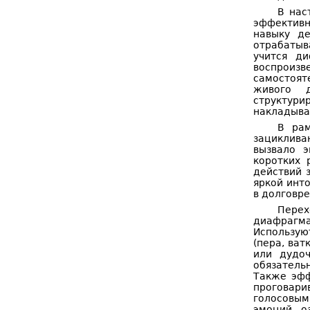
В нас
эффективн
навыку д
отрабатыв
учится д
воспроиз
самостоят
живого д
структури
накладыва
В рам
зациклива
вызвало э
коротких 
действий 
яркой инт
в долговр
Перех
диафрагм
Использую
(пера, ват
или дудоч
обязатель
Также эфф
проговари
голосовым
эмоций, о