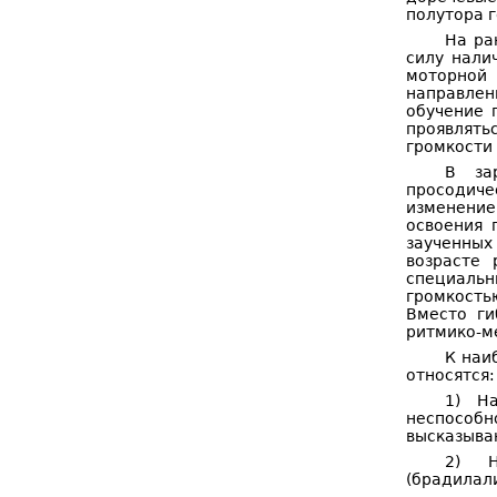
полутора г
На ра
силу нали
моторной
направлен
обучение 
проявлять
громкости 
В за
просодиче
изменение
освоения 
заученных
возрасте 
специальн
громкость
Вместо ги
ритмико-м
К наи
относятся:
1) На
неспособн
высказыван
2) На
(брадилали