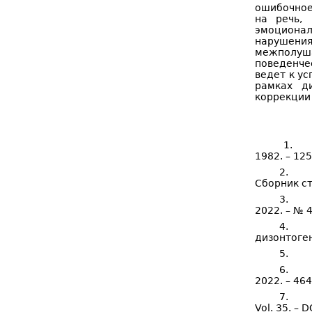
ошибочное
на речь, 
эмоционал
нарушения
межполуша
поведенче
ведет к у
рамках д
коррекции
1. Б
1982. – 125
2. Вы
Сборник ст
3. Ко
2022. – № 4
4. Л
дизонтоген
5. Лу
6. Ba
2022. – 464
7. Fri
Vol. 35. – 