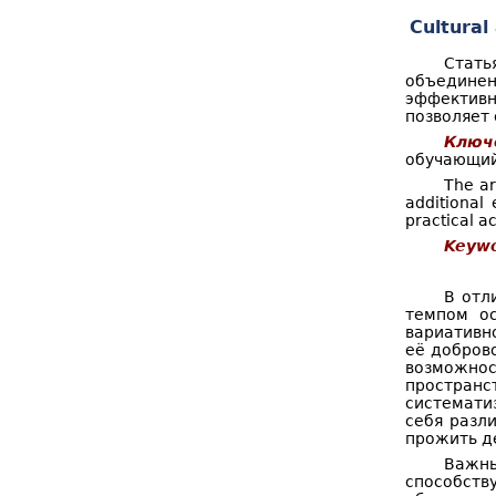
о
к
Cultural
р
Стать
м
объединен
эффективн
а
позволяет
Ключ
п
обучающий
о
The ar
additional 
и
practical a
с
Keywo
к
В отл
а
темпом ос
вариативн
её добров
возможнос
пространс
системати
себя разл
прожить де
Важны
способств