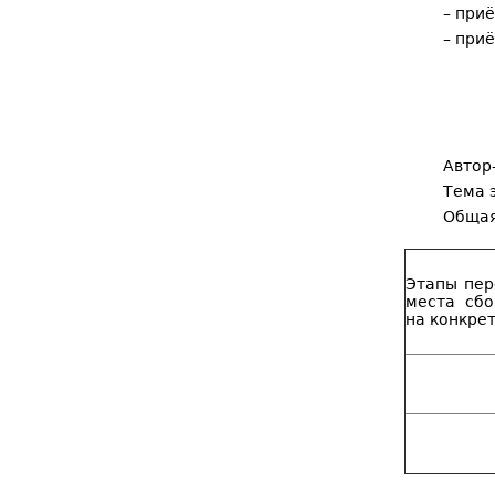
– при
– при
Автор-
Тема э
Общая 
Этапы пер
места сбо
на конкре