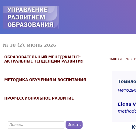
Jump to navigation
№ 38 (2), ИЮНЬ 2026
ОБРАЗОВАТЕЛЬНЫЙ МЕНЕДЖМЕНТ:
ГЛАВНАЯ
№ 38 
АКТУАЛЬНЫЕ ТЕНДЕНЦИИ РАЗВИТИЯ
МЕТОДИКА ОБУЧЕНИЯ И ВОСПИТАНИЯ
Томило
методис
ПРОФЕССИОНАЛЬНОЕ РАЗВИТИЕ
Elena V
methodo
П
К
о
Ф
и
с