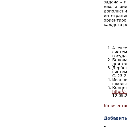
задача – 
них, и он
дополнени
интеграции
ориентиро
каждого р
Алекс
систе
госуда
Белов
деятель
Дербен
систем
С. 23-2
Ивано
школьн
Концеп
http:/
12.09.2
Количеств
Добавить