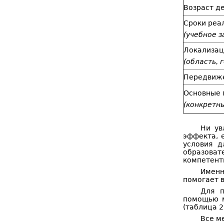
Возраст д
Сроки реа
(учебное з
Локализац
(область, г
Передвиж
Основные 
(конкретн
Ни ув
эффекта, 
условия д
образоват
компетентн
Именн
помогает в
Для п
помощью м
(таблица 2
Все м