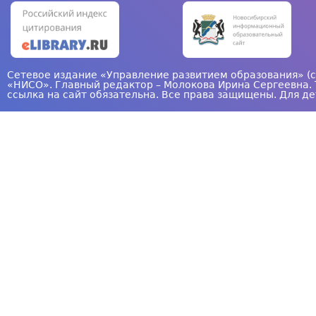
а
н
и
ц
Сетевое издание «Управление развитием образования» (с
«НИСО». Главный редактор – Молокова Ирина Сергеевна. 
ы
ссылка на сайт обязательна. Все права защищены. Для де