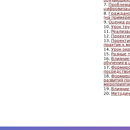
обучающихс
7.
Проблема
цифровизац
8.
Гражданс
(на примере
9.
Оценка р
10.
Урок тр
11.
Реализа
12.
Проекти
13.
Проекти
практик к 
14.
Урок ок
15.
Разные 
16.
Влияние
обучения в
17.
Формиро
посредство
18.
Формиро
развития по
мероприяти
19.
Влияние
20.
Методич
С
т
р