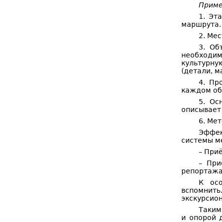
Приме
1. Эт
маршрута.
2. Ме
3. Об
необходи
культурну
(детали, м
4. Пр
каждом об
5. Ос
описывает
6. Ме
Эффек
системы ме
– При
– Пр
репортажа
К ос
вспомнить
экскурсио
Таким
и опорой 