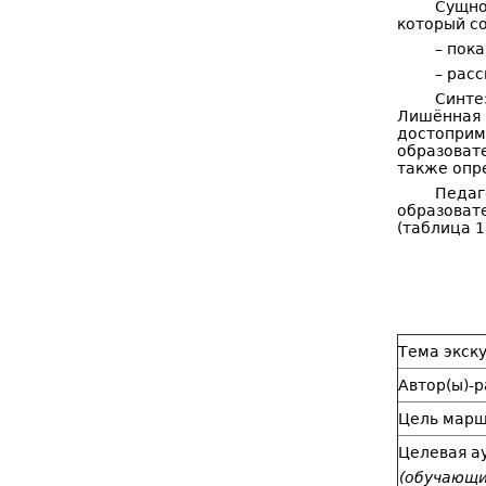
Сущно
который с
– пок
– рас
Синте
Лишённая
достопри
образоват
также опр
Педаг
образоват
(таблица 1
Тема экск
Автор(ы)-
Цель марш
Целевая а
(обучающи