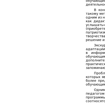
обучающих
деятельно
В кон
такому ме
одним из 
как дидак
услышать»
(приобрет
патриотиз
творчеств
решение и
Экску
адаптации
в информ
обучающи
дополните
практичес
запоминаю
Пробл
которых я
более пре
обучающим
Одним
педагого
программ
соотносят