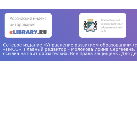
р
а
н
и
ц
Сетевое издание «Управление развитием образования» (с
«НИСО». Главный редактор – Молокова Ирина Сергеевна. 
ы
ссылка на сайт обязательна. Все права защищены. Для де