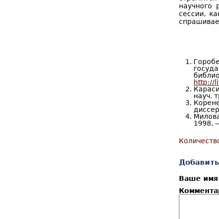
научного 
сессии, к
спрашивает
Гороб
госуда
биб
http://
Караси
науч. 
Корен
диссер
Милова
1998. 
Количеств
Добавить
Ваше им
Коммент