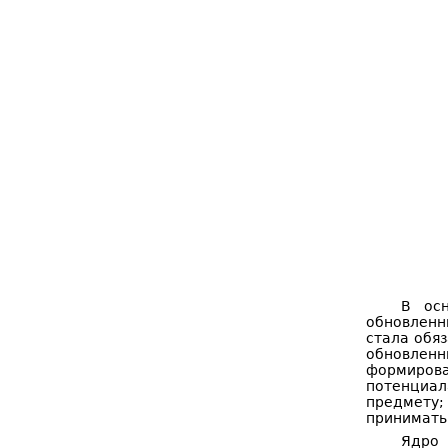
В осн
обновленн
стала обя
обновлен
формирова
потенциа
предмету;
принимать
Ядро 