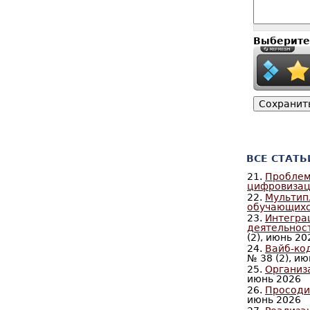
Выберите
ВСЕ СТАТЬ
21.
Проблем
цифровизац
22.
Мультип
обучающихс
23.
Интегра
деятельнос
(2), июнь 20
24.
Вайб-ко
№ 38 (2), и
25.
Организ
июнь 2026
26.
Просоди
июнь 2026