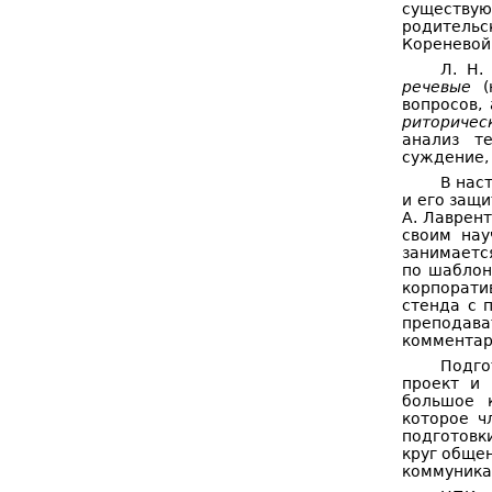
существу
родительс
Кореневой,
Л. Н.
речевые
(н
вопросов,
риторичес
анализ те
суждение, 
В нас
и его защ
А. Лаврент
своим нау
занимаетс
по шаблон
корпорати
стенда с 
преподава
комментар
Подго
проект и 
большое 
которое ч
подготовк
круг общен
коммуника