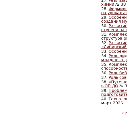
27.
Реализа
химии
№ 38 
28.
Формиро
на уроках а
29.
Особенн
создания м
30.
Развити
ступени на
31.
Комплек
структура 
32.
Развити
«Сибирский
33.
Особенн
34.
Роль ди
младшего д
35.
Комплек
способносте
36.
Роль би
37.
Роль со
38.
«Путеше
ФОП ДО
№ 3
39.
Проблем
подготовит
40.
Техноло
март 2026
« 
С
т