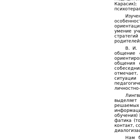
Карасик);
психотерап
Изуч
особеннос
ориентаци
умение уч
стратегий
родителей
В. И.
общение 
ориентиро
общения 
собеседни
отмечает,
ситуации
педагогич
личностно
Лингв
выделяет 
решаемых 
информаци
обучения)
фатика (т
контакт, с
диалогизац
Нам б