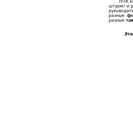
НПК к
штурм) и 
руководит
разные
ф
разные
та
Эта