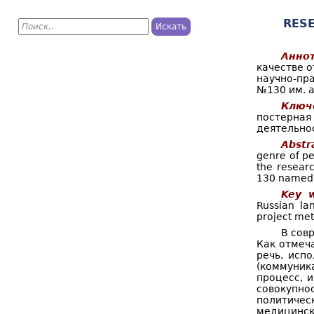
П
RESE
о
Ф
и
с
Аннот
о
к
качестве 
научно-пр
р
№130 им. а
м
Ключ
постерная 
а
деятельно
п
Abstr
genre of pe
о
the resear
130 named a
и
Key w
Russian lan
с
project me
к
В сов
Как отмеча
а
речь, исп
(коммуник
процесс, и
совокупно
политичес
медицинск