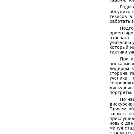
задачи, но
Родит
обсудить 
тезисов в
работать 
Подго
ориентиро
отвечает 
учителя и 
который и
тактики у
При и
высказыва
лидером в
сторона п
ученика,
сопровож
дискурсив
портреты.
По на
дискурсив
Причем об
защиты на
прислушива
новых дан
минуя ста
стремятся 