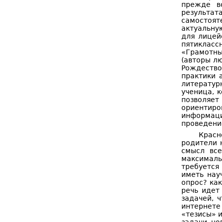
прежде вс
результа
самостоят
актуальную
для лицей
пятикласс
«Грамотн
(авторы лю
Рождество
практики 
литератур
ученица, 
позволяет
ориентир
информаци
проведение
Красн
родители 
смысл все
максималь
требуется
иметь нау
опрос? как
речь идет
задачей, 
интернете
«тезисы» и