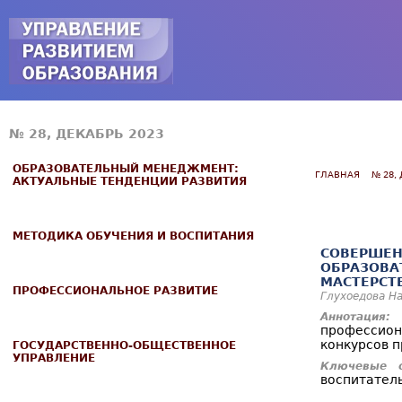
Jump to navigation
№ 28, ДЕКАБРЬ 2023
ОБРАЗОВАТЕЛЬНЫЙ МЕНЕДЖМЕНТ:
ГЛАВНАЯ
№ 28,
АКТУАЛЬНЫЕ ТЕНДЕНЦИИ РАЗВИТИЯ
МЕТОДИКА ОБУЧЕНИЯ И ВОСПИТАНИЯ
СОВЕРШЕН
ОБРАЗОВА
МАСТЕРСТ
ПРОФЕССИОНАЛЬНОЕ РАЗВИТИЕ
Глухоедова Н
В
Аннотация:
профессио
конкурсов 
ГОСУДАРСТВЕННО-ОБЩЕСТВЕННОЕ
УПРАВЛЕНИЕ
Ключевые с
воспитател