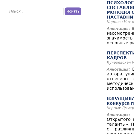
ПСИХОЛОГ
СОСТАВЛЯ
П
МОЛОДОГО
о
Ф
НАСТАВНИ
и
с
Карпова Ната
о
к
В
Аннотация:
Рассмотрен
р
значимость
основные ри
м
а
ПЕРСПЕКТ
КАДРОВ
п
Кучеревская 
В
Аннотация:
о
автора, уни
отнесены 
и
методичес
с
использова
к
ВЗРАЩИВАЯ
конкурса п
а
Черных Дмитр
В
Аннотация:
Открытого 
таланты». 
с различн
пространст