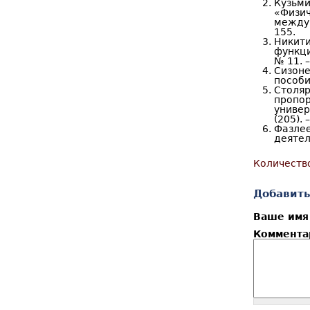
Кузьми
«Физи
междун
155.
Никити
функци
№ 11. –
Сизоне
пособи
Столя
пропор
универ
(205). 
Фазлее
деятель
Количеств
Добавить
Ваше им
Коммент