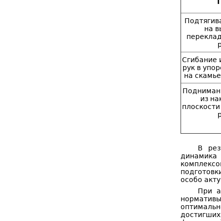
Т
Подтягива
на в
переклад
р
Сгибание 
рук в упор
на скамье 
Подниман
из на
плоскости
р
В рез
динамика
комплекс
подготовки
особо акту
При а
нормативы
оптимальн
достигших 