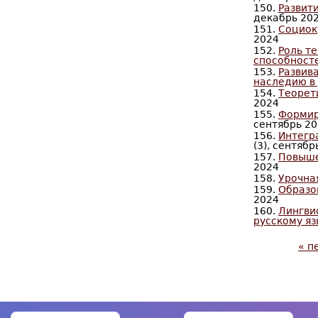
150.
Развит
декабрь 20
151.
Социок
2024
152.
Роль т
способност
153.
Развив
наследию в
154.
Теорет
2024
155.
Формир
сентябрь 2
156.
Интегр
(3), сентябр
157.
Повыше
2024
158.
Урочна
159.
Образо
2024
160.
Лингви
русскому яз
« п
С
т
р
а