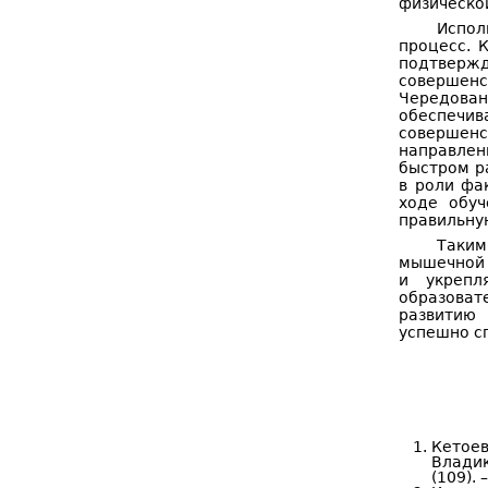
физической
Испол
процесс. 
подтвержд
совершенс
Чередован
обеспечив
совершен
направлен
быстром ра
в роли фа
ходе обуч
правильную
Таким
мышечной 
и укрепл
образова
развитию 
успешно с
Кетое
Владик
(109). 