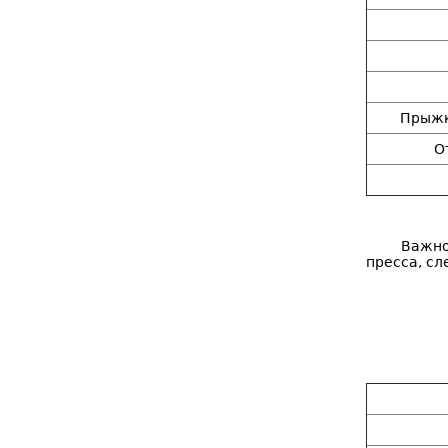
Прыжк
О
Важно
пресса, сл