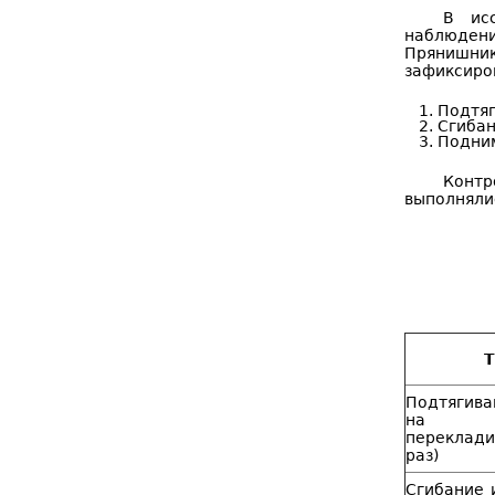
В исс
наблюдени
Прянишнико
зафиксиро
Подтяг
Сгибан
Подним
Контр
выполнялис
Т
Подтягива
на в
переклад
раз)
Сгибание 