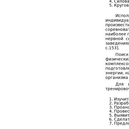
Силова
Кругов
Испол
индивидуа
произвест
соревнова
наиболее 
нервной с
заведения
с.153].
Поиск
физически
комплексо
подготовл
энергии, 
организма [
Для 
тренирово
Изучит
Разраб
Проана
Провес
Выявит
Сделат
Предло