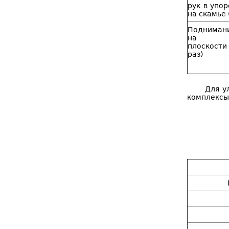
рук в упор
на скамье 
Подниман
на на
плоскости
раз)
Для у
комплексы 