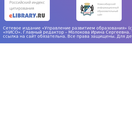
н
и
ц
Сетевое издание «Управление развитием образования» (с
«НИСО». Главный редактор – Молокова Ирина Сергеевна. 
ы
ссылка на сайт обязательна. Все права защищены. Для де