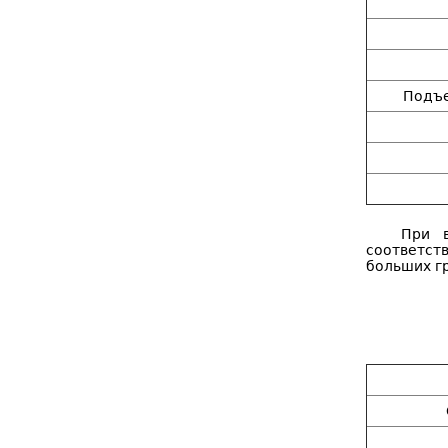
Подъе
При в
соответст
больших г