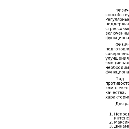
Физич
способств
Регулярн
поддержан
стрессовы
включенны
функциона
Физи
подготовл
совершенс
улучшения
эмоционал
необходим
функциона
Под 
противост
комплексн
качества
характери
Для р
Непред
интенс
Максим
Динами