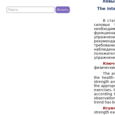
повы
П
The int
о
Ф
и
с
В ста
о
к
силовых 
необходим
р
функциона
м
упражнени
рекоменд
а
требовани
наблюдени
п
положите
упражнени
о
Ключ
физические
и
The ar
с
the health
strength an
к
the appropr
exercises. 
а
according 
observation
trend has b
Keywo
strength exe