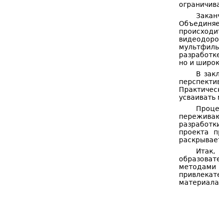
ограничив
Закан
Объединяе
происход
видеодоро
мультфиль
разработк
но и широк
В зак
перспекти
Практичес
усваивать 
Проце
переживаю
разработк
проекта п
раскрывае
Итак,
образова
методами
привлекат
материала