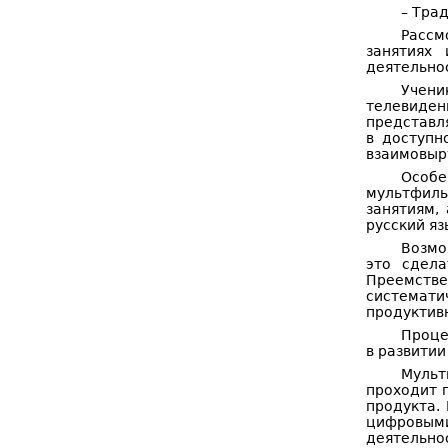
– Тра
Рассм
занятиях
деятельно
Учени
телевиде
представл
в доступн
взаимовыр
Особе
мультфиль
занятиям,
русский яз
Возмо
это сдела
Преемств
системати
продуктив
Проце
в развитии
Мульт
проходит 
продукта.
цифровым
деятельно