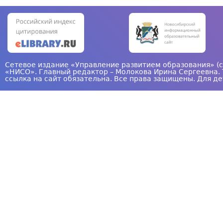
а
н
и
ц
Сетевое издание «Управление развитием образования» (с
«НИСО». Главный редактор – Молокова Ирина Сергеевна. 
ы
ссылка на сайт обязательна. Все права защищены. Для де