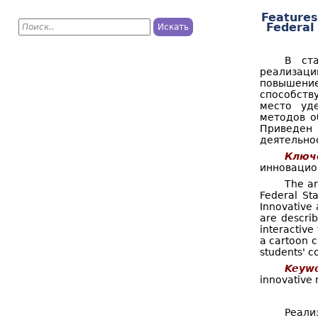
Features
П
Federal
о
Ф
и
с
о
В ста
к
реализаци
р
повышени
способств
м
место уд
методов о
а
Приведен
деятельно
п
Ключ
о
инновацио
The ar
и
Federal St
Innovative 
с
are descri
interactive
к
a cartoon c
а
students' c
Keywo
innovative 
Реали