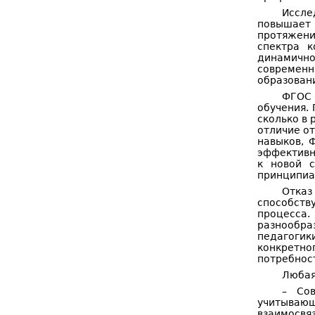
Иссле
повышает 
протяжении
спектра 
динамичн
современн
образован
ФГОС 
обучения.
сколько в 
отличие о
навыков, 
эффективн
к новой с
принципиа
Отказ
способств
процесса
разнообра
педагогик
конкретно
потребнос
Любая
– Сов
учитываю
взаимосвя