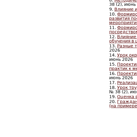
8.
Методиче
38 (2), июнь
9.
Влияние и
10.
Формиро
развития по
мероприяти
11.
Формиро
посредство
12.
Влияние
обучения в
13.
Разные 
2026
14.
Урок ок
июнь 2026
15.
Проекти
практик к 
16.
Проекти
июнь 2026
17.
Реализа
18.
Урок тр
№ 38 (2), и
19.
Оценка 
20.
Граждан
(на примере
С
т
р