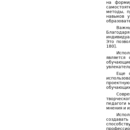
на форми
самостоя
методы, п
навыков у
образоват
Важны
Благодаря
индивидуа
Это позво
180].
Испол
является 
обучающие
увлекатель
Еще о
использов
проектную
обучающих
Совре
творческо
педагоги 
мнения и и
Испол
создавать
способств
профессио