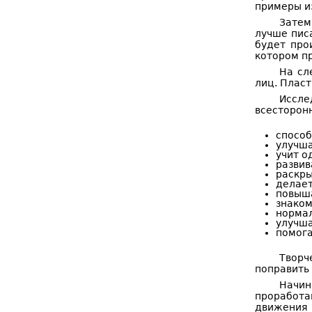
примеры из
Затем
лучше писа
будет про
котором п
На сл
лиц. Пласт
Иссле
всесторон
способ
улучш
учит о
развив
раскры
делает
повыша
знаком
нормал
улучша
помога
Творч
поправить 
Начин
проработа
движения 