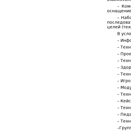
– Ком
оснащение
– Наб
последова
целей (тех
В усл
– Инф
– Тех
– Про
– Тех
– Здо
– Тех
– Игр
– Мод
– Тех
– Кей
– Тех
– Пед
– Тех
–Груп