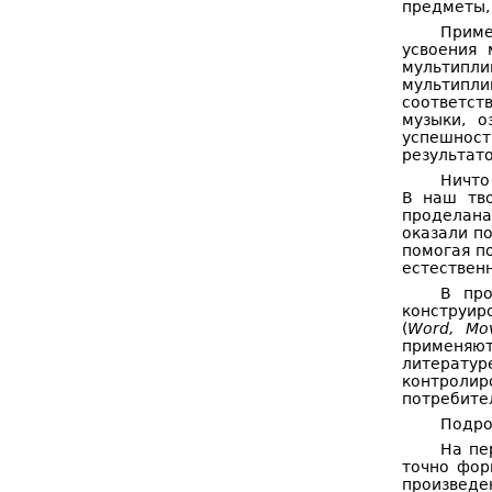
предметы, 
Приме
усвоения
мультипл
мультипли
соответст
музыки, о
успешнос
результато
Ничто
В наш тво
проделана
оказали п
помогая по
естественн
В про
конструир
(
Word, Mov
применяют
литератур
контролиро
потребител
Подро
На пе
точно фор
произведе