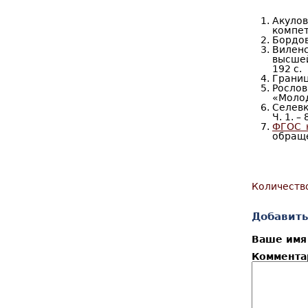
Акулов
компет
Бордов
Виленс
высшей
192 с.
Границ
Росло
«Молод
Селевк
Ч. 1. – 
ФГОС н
обраще
Количеств
Добавить
Ваше им
Коммент