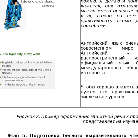
помню. Я делаю и пон
кажется, они отража
мысль моего проекта: ч
язык, важно на нем 
практиковать всеми 
способами.
Английский язык оче
современном мире.
Английский –
распространенный 
официальный язык 
международного обще
интернета.
Чтобы хорошо владеть а
нужно его практиков
числе и вне уроков.
Рисунок 2. Пример оформления защитной речи к про
представляет на изуча
Этап 5. Подготовка беглого выразительного чт