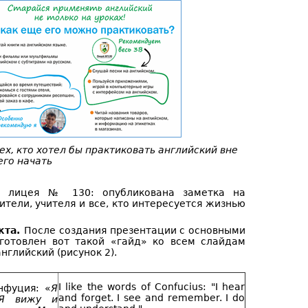
ех, кто хотел бы практиковать английский вне
чего начать
у лицея № 130: опубликована заметка на
тели, учителя и все, кто интересуется жизнью
кта.
После создания презентации с основными
дготовлен вот такой «гайд» ко всем слайдам
нглийский (рисунок 2).
I like the words of Confucius: "I hear
нфуция: «
Я
and forget. I see and remember. I do
 Я вижу и