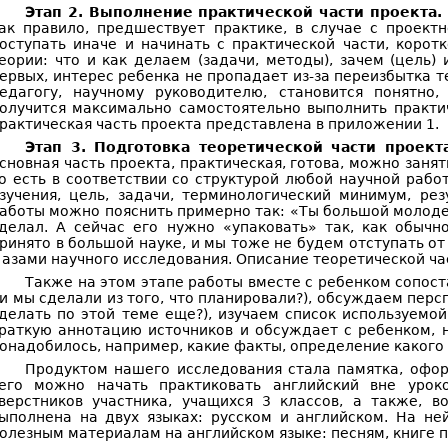
Этап 2. Выполнение практической части проекта.
ак правило, предшествует практике, в случае с проек
оступать иначе и начинать с практической части, коро
еории: что и как делаем (задачи, методы), зачем (цель) 
ервых, интерес ребенка не пропадает из-за переизбытка т
едагогу, научному руководителю, становится понятно,
олучится максимально самостоятельно выполнить практич
рактическая часть проекта представлена в приложении 1.
Этап 3. Подготовка теоретической части проект
сновная часть проекта, практическая, готова, можно занят
о есть в соответствии со структурой любой научной рабо
зучения, цель, задачи, терминологический минимум, рез
аботы можно пояснить примерно так: «Ты большой молодец
делал. А сейчас его нужно «упаковать» так, как обычн
ринято в большой науке, и мы тоже не будем отступать от
 азами научного исследования. Описание теоретической ча
Также на этом этапе работы вместе с ребенком сопост
и мы сделали из того, что планировали?), обсуждаем пер
делать по этой теме еще?), изучаем список используемой
раткую аннотацию источников и обсуждает с ребенком, н
онадобилось, например, какие факты, определение какого
Продуктом нашего исследования стала памятка, офор
его можно начать практиковать английский вне уроко
верстников участника, учащихся 3 классов, а также, в
ыполнена на двух языках: русском и английском. На не
олезным материалам на английском языке: песням, книге