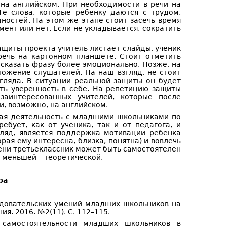
на английском. При необходимости в речи на
е слова, которые ребенку даются с трудом,
ностей. На этом же этапе стоит засечь время
мент или нет. Если не укладывается, сократить
ащиты проекта учитель листает слайды, ученик
речь на картонном планшете. Стоит отметить
 сказать фразу более эмоционально. Позже, на
ложение слушателей. На наш взгляд, не стоит
дгляда. В ситуации реальной защиты он будет
ять уверенность в себе. На репетицию защиты
заинтересованных учителей, которые после
и, возможно, на английском.
кая деятельность с младшими школьниками по
ебует, как от ученика, так и от педагога, и
гляд, является поддержка мотивации ребенка
рая ему интересна, близка, понятна) и вовлечь
пени третьеклассник может быть самостоятелен
в меньшей – теоретической.
ра
ледовательских умений младших школьников на
я. 2016. №2(11). C. 112–115.
й самостоятельности младших школьников в