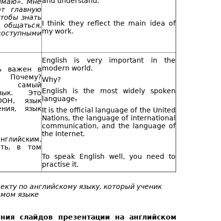
and understand."
имаю». Мне
ют главную
тобы знать
I think they reflect the main idea of
общаться,
my work.
доступными
English is very important in the
modern world.
нь важен в
 Почему?
Why?
 самый
English is the most widely spoken
язык. Это
language
.
ООН, язык
ния, язык
It is the official language of the United
Nations, the language of international
communication, and the language of
the Internet.
нглийским,
ать, в том
To speak English well, you need to
practise it.
екту по английскому языку, который ученик
емом языке
ения слайдов презентации на английском