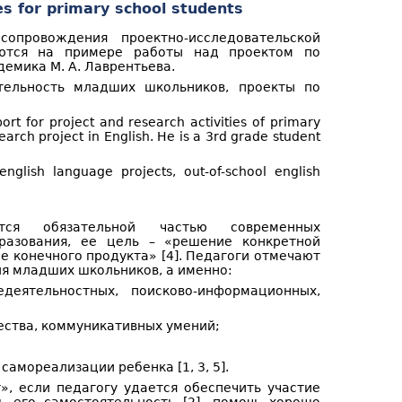
es for primary school students
сопровождения проектно-исследовательской
аются на примере работы над проектом по
демика М. А. Лаврентьева.
ятельность младших школьников, проекты по
ort for project and research activities of primary
arch project in English. He is a 3rd grade student
nglish language projects, out-of-school english
яется обязательной частью современных
разования, ее цель – «решение конкретной
 конечного продукта» [4]. Педагоги отмечают
ля младших школьников, а именно:
деятельностных, поисково-информационных,
ества, коммуникативных умений;
самореализации ребенка [1, 3, 5].
т», если педагогу удается обеспечить участие