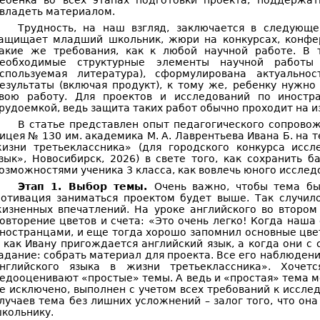
ебенка во всех этапах подготовки проекта, поддержат
владеть материалом.
Трудность, на наш взгляд, заключается в следующе
ащищает младший школьник, жюри на конкурсах, конфер
акие же требования, как к любой научной работе. В 
еобходимые структурные элементы научной работы 
спользуемая литература), сформулирована актуальнос
езультаты (включая продукт), к тому же, ребенку нужн
вою работу. Для проектов и исследований по иностр
рудоемкой, ведь защита таких работ обычно проходит на и
В статье представлен опыт педагогического сопрово
ицея № 130 им. академика М. А. Лаврентьева Ивана Б. на 
изни третьеклассника» (для городского конкурса иссл
зык», Новосибирск, 2026) в свете того, как сохранить
озможностями ученика 3 класса, как вовлечь юного исслед
Этап 1. Выбор темы.
Очень важно, чтобы тема бы
отивация заниматься проектом будет выше. Так случило
изненных впечатлений. На уроке английского во втором
овторение цветов и счета: «Это очень легко! Когда наша 
ностранцами, и еще тогда хорошо запомнил основные цвета
 как Ивану пригождается английский язык, а когда они с 
адание: собрать материал для проекта. Все его наблюдени
нглийского языка в жизни третьеклассника». Хочет
едооценивают «простые» темы. А ведь и «простая» тема мо
е исключено, выполнен с учетом всех требований к иссле
лучаев тема без лишних усложнений – залог того, что он
кольнику.