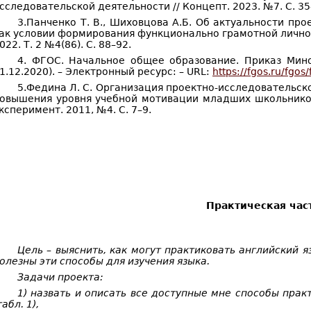
сследовательской деятельности // Концепт. 2023. №7. С. 35
3.Панченко Т. В., Шиховцова А.Б. Об актуальности пр
ак условии формирования функционально грамотной личнос
022. Т. 2 №4(86). С. 88–92.
4. ФГОС. Начальное общее образование. Приказ Мино
1.12.2020). – Электронный ресурс: – URL:
https://fgos.ru/fgos
5.Федина Л. С. Организация проектно-исследовательск
овышения уровня учебной мотивации младших школьников
ксперимент. 2011, №4. С. 7–9.
Практическая час
Цель – выяснить, как могут практиковать английский я
олезны эти способы для изучения языка.
Задачи проекта:
1) назвать и описать все доступные мне способы прак
табл. 1),