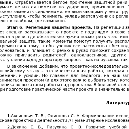
языке.
Отрабатывается беглое прочтение защитной речи 
умаге делаются пометки по ударению, произношению. Т
ожно заменить синонимами, не вызывающими у него труд
ыступления, чтобы понимать, укладывается ученик в регла
екст к слайдам, где возможно.
Этап 6. Репетиция защиты проекта.
На репетиции з
ез спешки рассказывает о проекте с подглядом в свою 
еста в речи, где обязательно нужно посмотреть в зал или
еальной защите, такие моменты помогут получить распо
тремиться к тому, чтобы ученик всё рассказывал без по
олноваться, и планшет с речью в руках поможет сохран
ожно пригласить родителей, одноклассников, других 
ыступления зададут оратору вопросы – как на русском, так 
В заключение добавим, что проектно-исследовательс
нглийскому языку – это многоэтапная работа, которая тр
ремени, и усилий. Но главным для педагога, на наш вз
аниматься проектом (и для этого важно выбрать тему, кото
ченика во все этапы работы над проектом. В большей сте
ри подготовке практической части проекта и значительно 
Литерату
1.Аксинович Т. В., Одинцова С. А. Формирование исс
снове проектной деятельности // Гуманитарные исследовани
2.Декина Е. В., Пазухина С. В. Развитие учебно