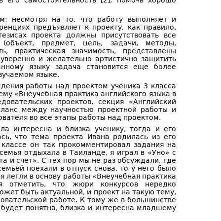
ь его самостоятельность [2], помочь хорошо
м: несмотря на то, что работу выполняет и
енциях предъявляет к проекту, как правило,
тезисах проекта должны присутствовать все
(объект, предмет, цель, задачи, методы,
ть, практическая значимость, представлены
о уверенно и желательно артистично защитить
анному языку задача становится еще более
зучаемом языке.
ждения работы над проектом ученика 3 класса
тему «Внеучебная практика английского языка в
едовательских проектов, секция «Английский
 баланс между научностью проектной работы и
ователя во все этапы работы над проектом.
ла интересна и близка ученику, тогда и его
сь, что тема проекта Ивана родилась из его
 классе он так прокомментировал задания на
семья отдыхала в Таиланде, я играл в «Уно» с
 и счет». С тех пор мы не раз обсуждали, где
семьей поехали в отпуск снова, то у него было
я легли в основу работы «Внеучебная практика
ся отметить, что жюри конкурсов нередко
жет быть актуальной, и проект на такую тему,
довательской работе. К тому же в большинстве
а будет понятна, близка и интересна младшему