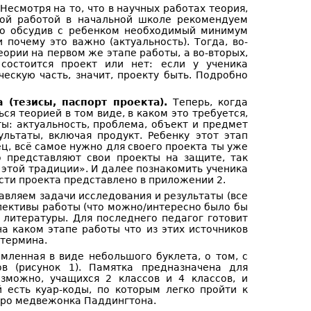
Несмотря на то, что в научных работах теория,
тной работой в начальной школе рекомендуем
тко обсудив с ребенком необходимый минимум
и почему это важно (актуальность). Тогда, во-
еории на первом же этапе работы, а во-вторых,
 состоится проект или нет: если у ученика
ескую часть, значит, проекту быть. Подробно
а (тезисы, паспорт проекта).
Теперь, когда
ься теорией в том виде, в каком это требуется,
ты: актуальность, проблема, объект и предмет
ультаты, включая продукт. Ребенку этот этап
, всё самое нужно для своего проекта ты уже
о представляют свои проекты на защите, так
 этой традиции». И далее познакомить ученика
сти проекта представлено в приложении 2.
авляем задачи исследования и результаты (все
спективы работы (что можно/интересно было бы
 литературы. Для последнего педагог готовит
а каком этапе работы что из этих источников
 термина.
мленная в виде небольшого буклета, о том, с
в (рисунок 1). Памятка предназначена для
озможно, учащихся 2 классов и 4 классов, и
й есть куар-коды, по которым легко пройти к
 про медвежонка Паддингтона.