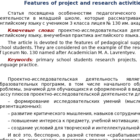
Features of project and research activiti
Статья посвящена особенностям педагогического 
еятельности в младшей школе, которые рассматрив
нглийскому языку с учеником 3 класса лицея № 130 им. ака
Ключевые слова:
проектно-исследовательская де
нглийскому языку, внеучебная практика английского языка.
The article is devoted to the features of pedagogical supp
chool students. They are considered on the example of the rese
f Lyceum No. 130 named after Academician M. A. Lavrentyev.
Keywords
:
primary school students research projects, e
anguage practice.
Проектно-исследовательская деятельность явл
бразовательных программ, в том числе начального об
роблемы, значимой для обучающихся и оформленной в виде
ассу плюсов проектно-исследовательской деятельности д
– формирование исследовательских умений (мысле
резентационных);
– развитие критического мышления, навыков сотруднич
– повышение интереса к предмету, учебной мотивации;
– создание условий для творческой и интеллектуальной 
И всё это, бесспорно, в разной степени «срабатывае