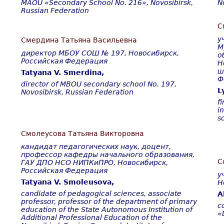
MAOU «Secondary School No. 216», Novosibirsk,
N
Russian Federation
С
у
Смердина Татьяна Васильевна
М
директор МБОУ СОШ № 197, Новосибирск,
о
Российская Федерация
Н
ш
Tatyana V. Smerdina,
Ф
director of MBOU secondary school No. 197,
L
Novosibirsk, Russian Federation
f
i
s
Смолеусова Татьяна Викторовна
кандидат педагогических наук, доцент,
профессор кафедры начального образования,
С
ГАУ ДПО НСО НИПКиПРО, Новосибирск,
Российская
Федерация
у
Tatyana V. Smoleusova,
Н
candidate of pedagogical sciences, associate
A
professor, professor of the department of primary
c
education of the State Autonomous Institution of
«
Additional Professional Education of the