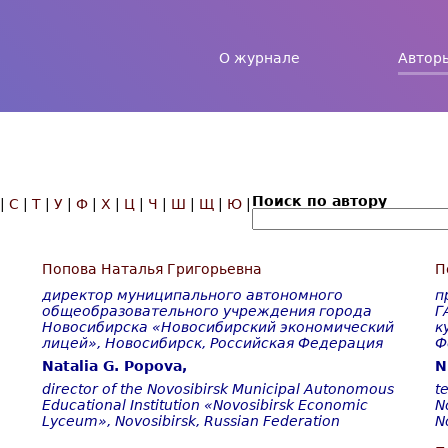
Jump to navigation
О журнале
Автор
Поиск по автору
|
С
|
Т
|
У
|
Ф
|
Х
|
Ц
|
Ч
|
Ш
|
Щ
|
Ю
|
Попова Наталья Григорьевна
П
директор муниципального автономного
п
общеобразовательного учреждения города
Г
Новосибирска «Новосибирский экономический
к
лицей», Новосибирск, Российская Федерация
Ф
Natalia G. Popova,
N
director of the Novosibirsk Municipal Autonomous
t
Educational Institution «Novosibirsk Economic
N
Lyceum», Novosibirsk, Russian Federation
N