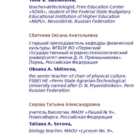
Yulia V. Samsonova,
teacher-defectologist, Free Education Center
«SOVA», student of the Federal State Budgetary
Educational Institution of Higher Education
«NSPU», Novosibirsk
,
Russian
Federation
Сбитнева Оксана Анатольевна
старший преподаватель кафедры физической
культуры, ФГБОУ ВО «Пермский
государственный аграрно-технологический
университет имени Д. Н. Прянишникова»,
Пермь, Российская Федерация
Oksana A. Sbitneva
,
the senior teacher of chair of physical culture,
FSBEI HE «Perm State Agrarian-Technological
University named after D. N. Pryanishnikov», Per
Russian
Federation
Серова Татьяна Александровна
учитель биологии, МАОУ «Лицей № 9»,
Новосибирск, Российская Федерация
Tatiana A. Serova,
biology teacher, MAOU «Lyceum No. 9»,