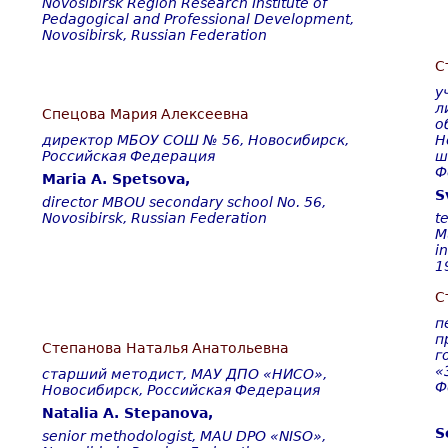
Novosibirsk Region Research Institute of
Pedagogical and Professional Development,
Novosibirsk, Russian Federation
С
у
л
Спецова Мария Алексеевна
о
директор МБОУ СОШ № 56, Новосибирск,
Н
Российская Федерация
ш
Ф
Maria A. Spetsova
,
S
director MBOU secondary school No. 56,
Novosibirsk, Russian Federation
t
M
i
1
С
п
п
Степанова Наталья Анатольевна
г
«
старший методист, МАУ ДПО «НИСО»,
Ф
Новосибирск, Российская Федерация
Natalia A. Stepanova,
S
senior methodologist, MAU DPO «NISO»,