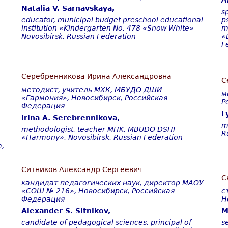
A
Natalia V. Sarnavskaya,
s
educator, municipal budget preschool educational
p
institution «Kindergarten No. 478 «Snow
White
»
m
Novosibirsk
,
Russian
Federation
«
F
Серебренникова Ирина Александровна
С
методист, учитель МХК, МБУДО ДШИ
м
«Гармония», Новосибирск, Российская
Р
Федерация
L
Irina A. Serebrennikova,
m
methodologist, teacher MHK, MBUDO DSHI
R
«Harmony», Novosibirsk, Russian Federation
m
,
Ситников Александр Сергеевич
С
кандидат педагогических наук, директор МАОУ
«СОШ № 216», Новосибирск, Российская
с
Федерация
Н
Alexander S. Sitnikov,
M
candidate of pedagogical sciences, principal of
s