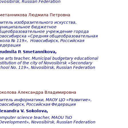
ovosibirsk, Russian Federation
метанникова Людмила Петровна
читель изобразительного искусства,
униципальное бюджетное
бщеобразовательное учреждение города
овосибирска «Средняя общеобразовательная
кола № 119», Новосибирск, Российская
едерация
yudmila P.
Smetannikova,
ine arts teacher,
M
unicipal budgetary educational
nstitution of the city of Novosibirsk
«
Secondary
chool No. 119
», Novosibirsk, Russian Federation
околова Александра Владимировна
читель информатики, МАОУ ЦО «Развитие»,
овосибирск, Российская Федерация
lexandra V. Sokolova,
omputer science teacher, MAOU TsO
Development», Novosibirsk, Russian Federation