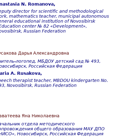
nastasia N. Romanova,
eputy director for scientific and methodological
ork, mathematics teacher, municipal autonomous
eneral educational institution of Novosibirsk
Education center № 82 «Development»,
ovosibirsk, Russian Federation
усакова Дарья Александровна
читель-логопед, МБДОУ детский сад № 493,
овосибирск, Российская Федерация
aria A. Rusakova,
peech therapist teacher, MBDOU kindergarten No.
93, Novosibirsk, Russian Federation
аватеева Яна Николаевна
ачальник отдела методического
опровождения общего образования МАУ ДПО
НИСО», Новосибирск, Российская Федерация