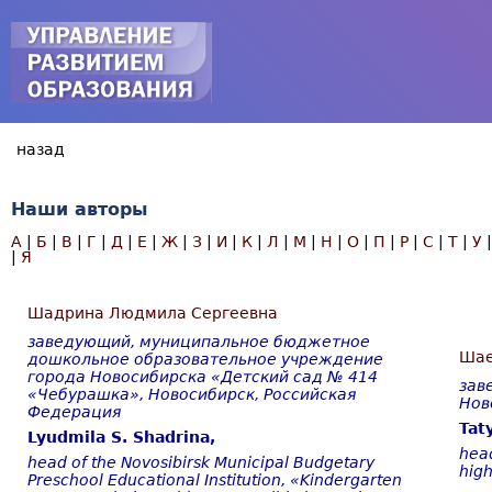
Jump to navigation
Наши авторы
А
|
Б
|
В
|
Г
|
Д
|
Е
|
Ж
|
З
|
И
|
К
|
Л
|
М
|
Н
|
О
|
П
|
Р
|
С
|
Т
|
У
|
Я
Шадрина Людмила Сергеевна
заведующий, муниципальное бюджетное
Шае
дошкольное образовательное учреждение
города Новосибирска «Детский сад № 414
зав
«Чебурашка», Новосибирск, Российская
Нов
Федерация
Tat
Lyudmila S. Shadrina,
head
head of the Novosibirsk Municipal Budgetary
high
Preschool Educational Institution, «Kindergarten