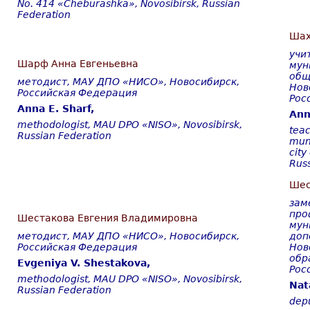
No. 414 «Cheburashka», Novosibirsk, Russian
Federation
Шах
учи
Шарф Анна Евгеньевна
мун
общ
методист, МАУ ДПО «НИСО», Новосибирск,
Нов
Российская Федерация
Рос
Anna E. Sharf,
Ann
methodologist, MAU DPO «NISO», Novosibirsk,
tea
Russian Federation
muni
city
Rus
Шес
зам
про
Шестакова Евгения Владимировна
мун
методист, МАУ ДПО «НИСО», Новосибирск,
доп
Российская Федерация
Нов
обр
Evgeniya V. Shestakova,
Рос
methodologist, MAU DPO «NISO», Novosibirsk,
Nat
Russian Federation
depu