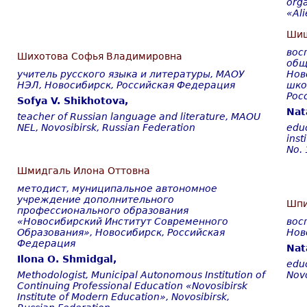
orga
«Ali
Шиш
вос
Шихотова Софья Владимировна
общ
учитель русского языка и литературы, МАОУ
Нов
НЭЛ,
Новосибирск
,
Российская
Федерация
шко
Рос
Sofya V. Shikhotova,
Nat
teacher of Russian language and literature, MAOU
NEL,
Novosibirsk, Russian Federation
educ
inst
No. 
Шмидгаль Илона Оттовна
методист, муниципальное автономное
учреждение дополнительного
Шпи
профессионального образования
«Новосибирский Институт Современного
вос
Образования», Новосибирск, Российская
Нов
Федерация
Nat
Ilona
О
. Shmidgal,
edu
Methodologist,
Municipal Autonomous Institution of
Novo
Continuing Professional Education
«
Novosibirsk
Institute of Modern Education
»,
Novosibirsk,