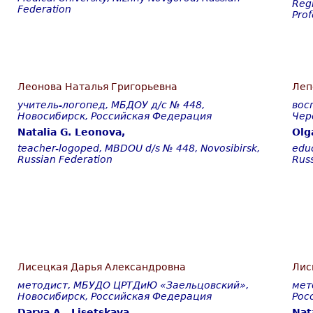
Regi
Federation
Prof
Леонова Наталья Григорьевна
Леп
учитель-логопед, МБДОУ д/с № 448,
вос
Новосибирск, Российская Федерация
Чер
Natalia G. Leonova,
Olg
teacher-logoped,
М
BDOU d/s № 448, Novosibirsk,
educ
Russian Federation
Rus
Лисецкая Дарья Александровна
Лис
методист, МБУДО ЦРТДиЮ «Заельцовский»,
мет
Новосибирск
,
Российская
Федерация
Рос
Darya A. Lisetskaya,
Nat