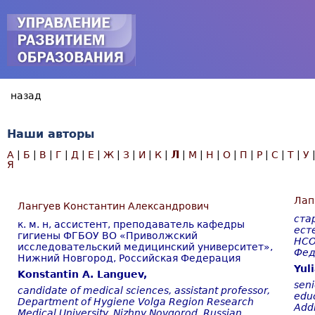
Jump to navigation
Наши авторы
Л
А
|
Б
|
В
|
Г
|
Д
|
Е
|
Ж
|
З
|
И
|
К
|
|
М
|
Н
|
О
|
П
|
Р
|
С
|
Т
|
У
Я
Лап
Лангуев Константин Александрович
ста
к. м. н, ассистент, преподаватель кафедры
ест
гигиены ФГБОУ ВО «Приволжский
НСО
исследовательский медицинский университет»,
Фед
Нижний Новгород, Российская Федерация
Yuli
Konstantin A. Languev,
seni
candidate of medical sciences, assistant professor,
educ
Department of Hygiene Volga Region Research
Addi
Medical University, Nizhny Novgorod, Russian