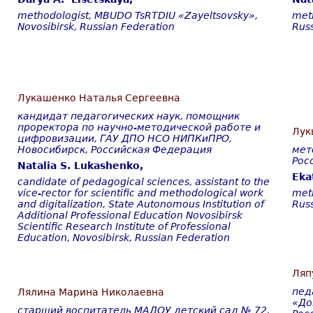
methodologist, MBUDO TsRTDIU «Zayeltsovsky»,
met
Novosibirsk
,
Russian
Federation
Rus
Лукашенко Наталья Сергеевна
кандидат педагогических наук, помощник
проректора по научно-методической работе и
Лук
цифровизации,
ГАУ ДПО НСО НИПКиПРО,
Новосибирск, Российская Федерация
мет
Рос
Natalia S. Lukashenko,
Eka
candidate of pedagogical sciences,
assistant to the
vice-rector for scientific and methodological work
met
and digitalization,
State Autonomous Institution of
Rus
Additional Professional Education Novosibirsk
Scientific Research Institute of Professional
Education, Novosibirsk, Russian Federation
Ляп
пед
Лялина Марина Николаевна
«До
старший воспитатель МАДОУ детский сад № 72,