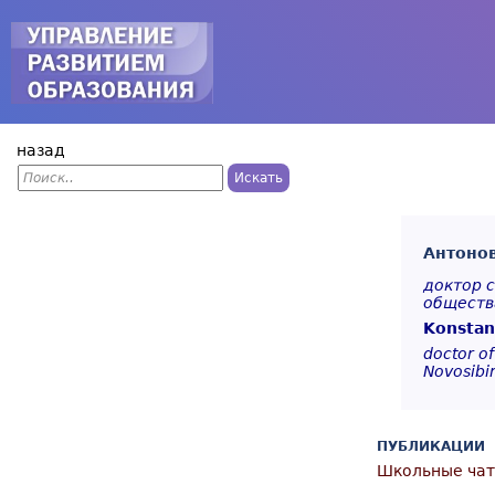
Jump to navigation
П
о
Ф
и
с
о
к
Антонов
р
доктор 
м
обществ
а
Konstan
doctor of
п
Novosibi
о
и
ПУБЛИКАЦИИ
с
Школьные чат