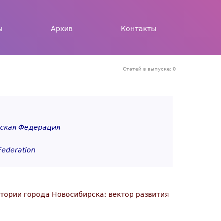
ы
Архив
Контакты
Статей в выпуске: 0
йская Федерация
Federation
тории города Новосибирска: вектор развития