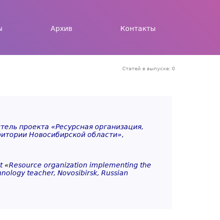
ы
Архив
Контакты
Статей в выпуске: 0
тель проекта «Ресурсная организация,
ритории Новосибирской области»,
ct
«
Resource organization implementing the
hnology teacher, Novosibirsk, Russian