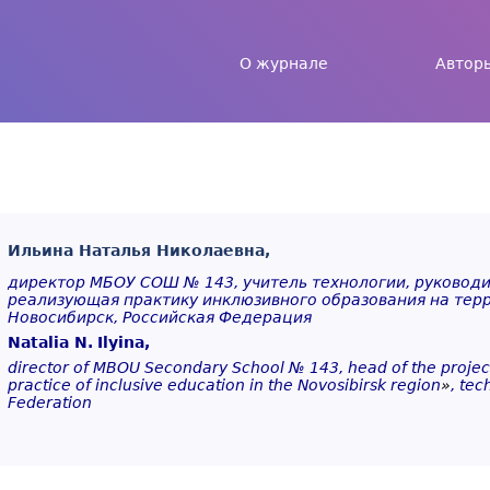
Jump to navigation
О журнале
Автор
Ильина Наталья Николаевна,
директор МБОУ СОШ № 143, учитель технологии, руководи
реализующая практику инклюзивного образования на тер
Новосибирск, Российская Федерация
Natalia N.
Ilyina,
director of MBOU Secondary School № 143, head of the proje
practice of inclusive education in the Novosibirsk region
»
, tec
Federation