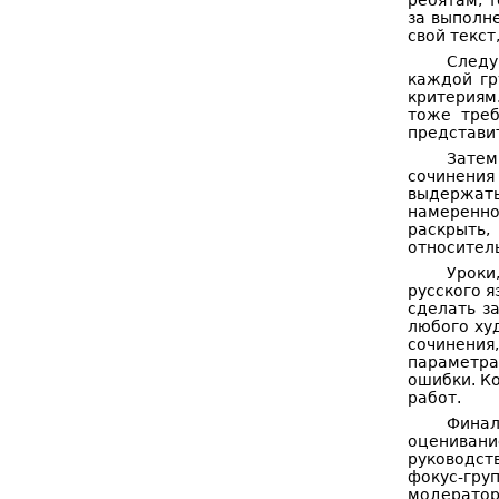
ребятам, 
за выполн
свой текст
Следу
каждой гр
критериям
тоже треб
представит
Затем
сочинения
выдержат
намеренно
раскрыть
относител
Уроки
русского я
сделать з
любого ху
сочинения
параметра
ошибки. К
работ.
Финал
оценивани
руководст
фокус-гру
модерато