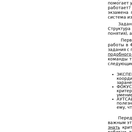
помогает 
работает?
экзамена 
система из
Задан
Структура
понятия), 
Перво
работы в 
задания с
подобного
команды т
следующие
ЭКСПЕ
коорди
заране
ФОКУС
крите
умение
АУТСАЙ
полезн
ему, ч
Перед
важным эт
знать
крит