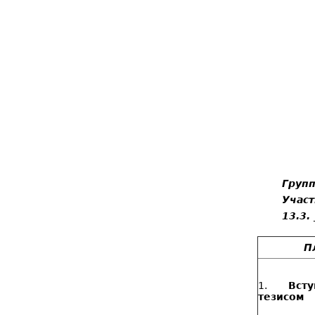
Групп
Участн
13.3. 
П
1.
Вст
тезисом