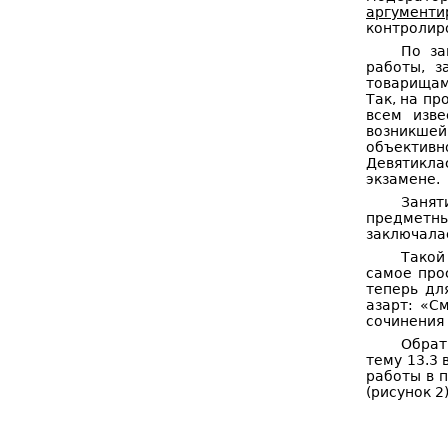
аргументи
контролир
По за
работы, з
товарищам
Так, на пр
всем изв
возникшей
объективн
Девятикла
экзамене.
Занят
предметн
заключалас
Такой
самое про
теперь дл
азарт: «С
сочинения
Обрат
тему 13.3
работы в п
(рисунок 2)