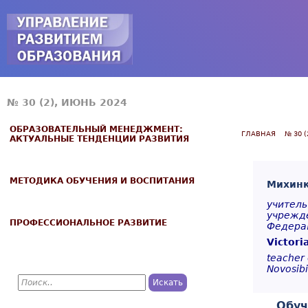
Jump to navigation
№ 30 (2), ИЮНЬ 2024
ОБРАЗОВАТЕЛЬНЫЙ МЕНЕДЖМЕНТ:
ГЛАВНАЯ
№ 30 
АКТУАЛЬНЫЕ ТЕНДЕНЦИИ РАЗВИТИЯ
МЕТОДИКА ОБУЧЕНИЯ И ВОСПИТАНИЯ
Михинк
учитель
учрежде
ПРОФЕССИОНАЛЬНОЕ РАЗВИТИЕ
Федера
Victori
teacher 
Novosibi
П
о
Ф
и
Обуч
с