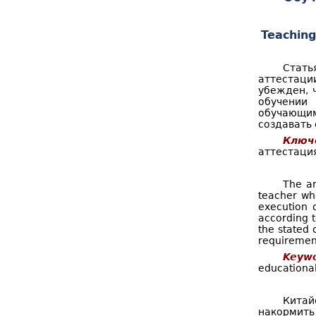
о
к
р
Teaching
м
Стать
а
аттестаци
убежден, 
п
обучении
о
обучающим
создавать
и
Ключ
аттестация
с
к
The ar
teacher who
а
execution 
according t
the stated 
requiremen
Keywo
educational
Китай
накормить