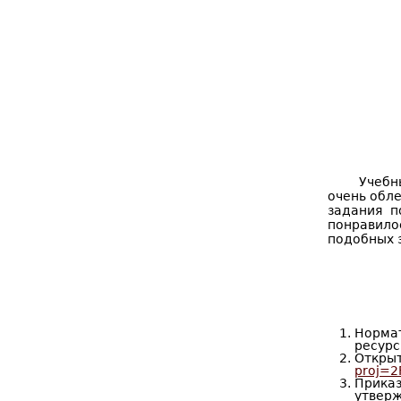
Учебн
очень обл
задания п
понравило
подобных 
Нормат
ресурс
Откры
proj=
Прика
утвер